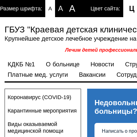
A
A
Ц
Размер шрифта:
A
Цвет сайта:
ГБУЗ "Краевая детская клиниче
Крупнейшее детское лечебное учреждение на
Лечим детей профессиональ
КДКБ №1
О больнице
Новости
Стр
Платные мед. услуги
Вакансии
Сотруд
Коронавирус (COVID-19)
Недовольн
больницы
Карантинные мероприятия
Виды оказываемой
медицинской помощи
Написать о пр