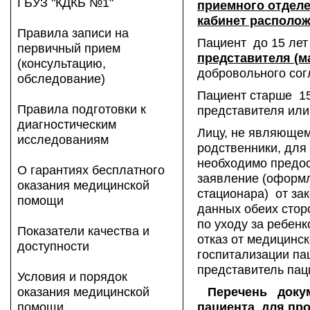
ГБУЗ "КДКБ №1"
приемного отделе
кабинет располож
Правила записи на
Пациент до 15 лет
первичный прием
представителя (ма
(консультацию,
добровольного сог
обследование)
Пациент старше 15
Правила подготовки к
представителя или
диагностическим
Лицу, не являющем
исследованиям
родственники, для
необходимо предо
О гарантиях бесплатного
заявление (оформл
оказания медицинской
стационара) от за
помощи
данных обеих стор
по уходу за ребен
Показатели качества и
отказ от медицинс
доступности
госпитализации пац
представитель пац
Условия и порядок
оказания медицинской
Перечень докум
помощи
пациента для пр