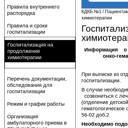
Правила внутреннего
КДКБ №1
/
Пациента
распорядка
химиотерапии
Правила и сроки
Госпитали
госпитализации
химиотера
Госпитализация на
Информация о п
продолжение
онко-гем
химиотерапии
При выписке из от
Перечень документации,
госпитализации.
обследования для
В случае необходи
госпитализации
созвониться с леч
(отделение детской
Режим и график работы
гематологическое 
56-02 доб.2
Организация
амбулаторного приема в
Необходимо под