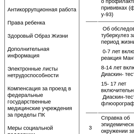
о профилакт
прививках (ф
Антикоррупционная работа
у-93)
Права ребенка
Об обследов
туберкулез з
Здоровый Образ Жизни
период жизн
Дополнительная
0-7 лет вклю
информация
реакция Ман
8-14 лет вкл
Электронные листы
Диаскин- тес
нетрудоспособности
15- 17 лет
Компенсация за проезд в
включитель
федеральные
Диаскин-тес
государственные
флюорограф
медицинские учреждения
за пределы ПК
Справка об
эпидемическ
3
Меры социальной
окружении з