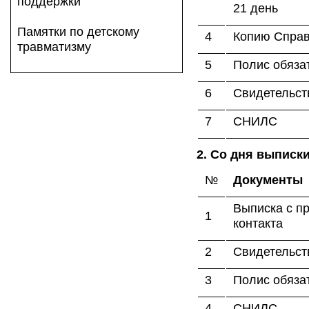
поддержки
21 день
Памятки по детскому
4
Копию Справ
травматизму
5
Полис обяза
6
Свидетельств
7
СНИЛС
2. Со дня выписки
№
Документы
Выписка с п
1
контакта
2
Свидетельств
3
Полис обяза
4
СНИЛС