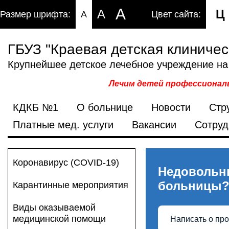
A
A
Ц
Размер шрифта:
A
Цвет сайта:
ГБУЗ "Краевая детская клиниче
Крупнейшее детское лечебное учреждение на
Лечим детей профессиональ
КДКБ №1
О больнице
Новости
Стр
Платные мед. услуги
Вакансии
Сотруд
Коронавирус (COVID-19)
Недовольн
больницы
Карантинные мероприятия
Виды оказываемой
медицинской помощи
Написать о пр