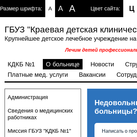
A
A
Ц
Размер шрифта:
A
Цвет сайта:
ГБУЗ "Краевая детская клиниче
Крупнейшее детское лечебное учреждение на
Лечим детей профессиональ
КДКБ №1
О больнице
Новости
Стр
Платные мед. услуги
Вакансии
Сотруд
Администрация
Недовольн
больницы
Сведения о медицинских
работниках
Миссия ГБУЗ "КДКБ №1"
Написать о пр