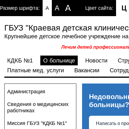
A
A
Ц
Размер шрифта:
A
Цвет сайта:
ГБУЗ "Краевая детская клиниче
Крупнейшее детское лечебное учреждение на
Лечим детей профессиональ
КДКБ №1
О больнице
Новости
Стр
Платные мед. услуги
Вакансии
Сотруд
Администрация
Недовольн
больницы
Сведения о медицинских
работниках
Миссия ГБУЗ "КДКБ №1"
Написать о пр