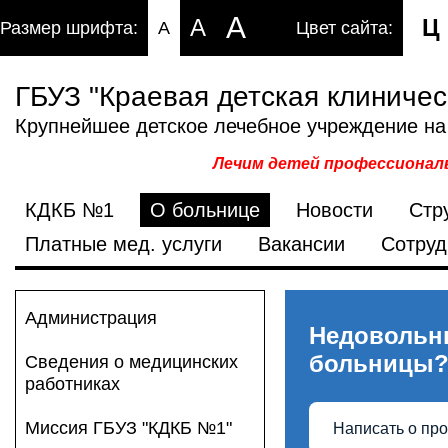
A
A
Ц
Размер шрифта:
A
Цвет сайта:
ГБУЗ "Краевая детская клиниче
Крупнейшее детское лечебное учреждение на
Лечим детей профессиональ
КДКБ №1
О больнице
Новости
Стр
Платные мед. услуги
Вакансии
Сотруд
Администрация
Недовольн
больницы
Сведения о медицинских
работниках
Миссия ГБУЗ "КДКБ №1"
Написать о пр