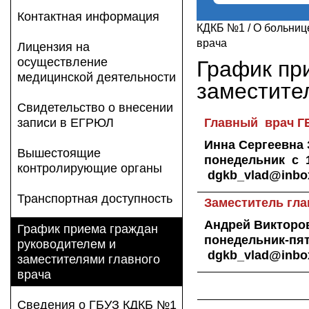
Контактная информация
КДКБ №1
/
О больниц
врача
Лицензия на
осуществление
График пр
медицинской деятельности
заместите
Свидетельство о внесении
записи в ЕГРЮЛ
Главный врач
Г
Инна Сергеевна 
Вышестоящие
понедельник с 
контролирующие органы
dgkb
_
vlad
@
inbo
Транспортная доступность
Заместитель гла
Андрей Викторови
График приема граждан
понедельник-пят
руководителем и
dgkb
_
vlad
@
inbo
заместителями главного
врача
Сведения о ГБУЗ КДКБ №1