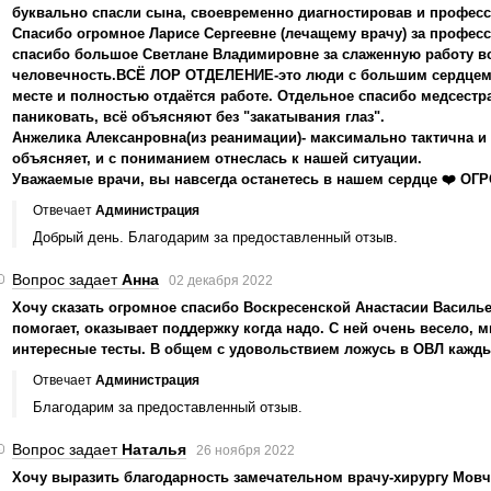
буквально спасли сына, своевременно диагностировав и професс
Спасибо огромное Ларисе Сергеевне (лечащему врачу) за профес
спасибо большое Светлане Владимировне за слаженную работу вс
человечность.ВСЁ ЛОР ОТДЕЛЕНИЕ-это люди с большим сердцем,
месте и полностью отдаётся работе. Отдельное спасибо медсестр
паниковать, всё объясняют без "закатывания глаз".
Анжелика Алексанровна(из реанимации)- максимально тактична и 
объясняет, и с пониманием отнеслась к нашей ситуации.
Уважаемые врачи, вы навсегда останетесь в нашем сердце ❤️ ОГ
Отвечает
Администрация
Добрый день. Благодарим за предоставленный отзыв.
Вопрос задает
Анна
02 декабря 2022
Хочу сказать огромное спасибо Воскресенской Анастасии Василье
помогает, оказывает поддержку когда надо. С ней очень весело, 
интересные тесты. В общем с удовольствием ложусь в ОВЛ кажды
Отвечает
Администрация
Благодарим за предоставленный отзыв.
Вопрос задает
Наталья
26 ноября 2022
Хочу выразить благодарность замечательном врачу-хирургу Мов