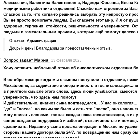
Алексеевич, Валентина Валентиновна, Надежда Юрьевна, Елена К
медицинские работники отделения! Спасибо вам огромное за Ваш
Спасибо за то, что когда-то решились выбрать эту непростую пр
Вы не просто помогаете людям, Вы спасаете этот мир. И я от душ
здоровья, терпения, стойкости, решительности и уверенности. О
людьми и замечательным врачами, которые ещё помогут далеко 
Отвечает
Администрация
Добрый день! Благодарим за предоставленный отзыв.
Вопрос задает
Мария
13 февраля 2023
Хочу оставить небольшой отзыв об онкологическом отделении б
В октябре месяце когда мы с сыном поступили в отделение, низ
Михайловне, за содействие и оперативность в госпитализации...
в приятном смысле этого слова, здесь люди улыбаются, смеются
уверенность, что здесь нам помогут!
И действительно, диагноз сына подтвердился... У нас онкология..
"до" и "после", но каким же было и есть это "после", оно напол
могу описать словами, так как каждая наша госпитализация, а их 
сопровождается поддержкой и заботой, отзывчивостью и помощью
сравнивать. Недавно у сына прошла операция в Москве по удале
стороны нашего доктора была 24/7, по возвращению нам сразу бы