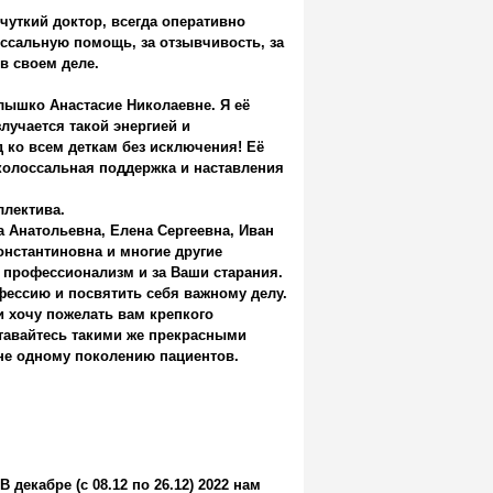
чуткий доктор, всегда оперативно
оссальную помощь, за отзывчивость, за
в своем деле.
лышко Анастасие Николаевне. Я её
учается такой энергией и
 ко всем деткам без исключения! Её
ё колоссальная поддержка и наставления
ллектива.
Анатольевна, Елена Сергеевна, Иван
онстантиновна и многие другие
 профессионализм и за Ваши старания.
офессию и посвятить себя важному делу.
и хочу пожелать вам крепкого
ставайтесь такими же прекрасными
не одному поколению пациентов.
абре (с 08.12 по 26.12) 2022 нам