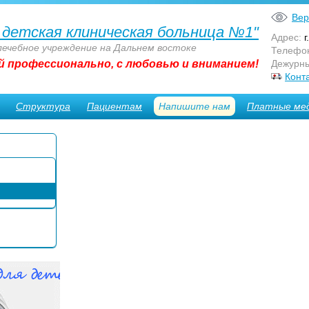
Вер
 детская клиническая больница №1"
Адрес:
г
лечебное учреждение на Дальнем востоке
Телефо
й профессионально, с любовью и вниманием!
Дежурны
Конт
Структура
Пациентам
Напишите нам
Платные мед