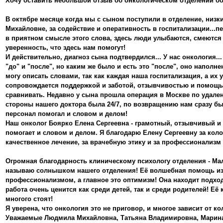
Хочу оставить небольшой отзыв об онкологическом отделении б
В октябре месяце когда мы с сыном поступили в отделение, низ
Михайловне, за содействие и оперативность в госпитализации...
в приятном смысле этого слова, здесь люди улыбаются, смеются
уверенность, что здесь нам помогут!
И действительно, диагноз сына подтвердился... У нас онкология..
"до" и "после", но каким же было и есть это "после", оно напол
могу описать словами, так как каждая наша госпитализация, а их 
сопровождается поддержкой и заботой, отзывчивостью и помощью
сравнивать. Недавно у сына прошла операция в Москве по удале
стороны нашего доктора была 24/7, по возвращению нам сразу бы
персонал помогал и словом и делом!
Наш онколог Боярко Елена Сергеевна - грамотный, отзывчивый и 
помогает и словом и делом. Я благодарю Елену Сергеевну за кол
качественное лечение, за врачебную этику и за профессионализм 
Огромная благодарность клиническому психологу отделения - Ма
называю солнышком нашего отделения! Её волшебная помощь изл
профессионализмом, а главное это оптимизм! Она находит подход
работа очень ценится как среди детей, так и среди родителей! Е
многого стоят!
Я уверена, что онкология это не приговор, и многое зависит от ко
Уважаемые Людмила Михайловна, Татьяна Владимировна, Марина 