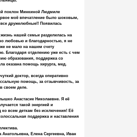
ольницы.
кий поклон Минкиной Людмиле
первое моё впечатление было шоковым,
 все дружелюбные!! Появилась
. жизнь нашей семьи разделилась на
нено любовью и благодарностью, я не
уже не мало на нашем счету
. Благодаря отделению уже есть с чем
нию образования, поддержка со
ла оказана помощь хирурга, мед.
чуткий доктор, всегда оперативно
оссальную помощь, за отзывчивость, за
в своем деле.
лышко Анастасие Николаевне. Я её
учается такой энергией и
 ко всем деткам без исключения! Её
ё колоссальная поддержка и наставления
ллектива.
Анатольевна, Елена Сергеевна, Иван