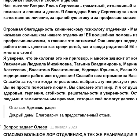
персонал помогал и словом и делом!
Наш онколог Боярко Елена Сергеевна - грамотный, отзывчивый и 
помогает и словом и делом. Я благодарю Елену Сергеевну за кол
качественное лечение, за врачебную этику и за профессионализм 
Огромная благодарность клиническому психологу отделения - Ма
называю солнышком нашего отделения! Её волшебная помощь изл
профессионализмом, а главное это оптимизм! Она находит подход
работа очень ценится как среди детей, так и среди родителей! Е
многого стоят!
Я уверена, что онкология это не приговор, и многое зависит от ко
Уважаемые Людмила Михайловна, Татьяна Владимировна, Марина 
Алексеевич, Валентина Валентиновна, Надежда Юрьевна, Елена К
медицинские работники отделения! Спасибо вам огромное за Ваш
Спасибо за то, что когда-то решились выбрать эту непростую пр
Вы не просто помогаете людям, Вы спасаете этот мир. И я от душ
здоровья, терпения, стойкости, решительности и уверенности. О
людьми и замечательным врачами, которые ещё помогут далеко 
Отвечает
Администрация
Добрый день! Благодарим за предоставленный отзыв.
Вопрос задает
Олеся
11 января 2023
СПАСИБО БОЛЬШОЕ ЛОР ОТДЕЛЕНИЮ,А ТАК ЖЕ РЕАНИМАЦИИ!!!!В дек